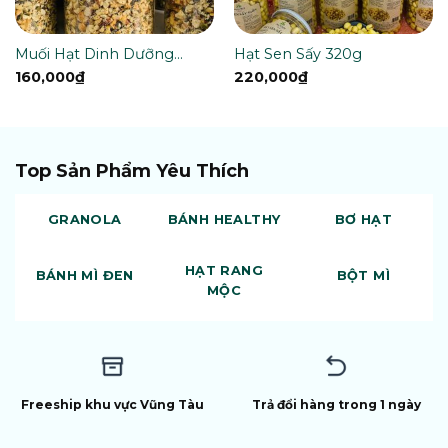
Muối Hạt Dinh Dưỡng
Hạt Sen Sấy 320g
400g
160,000
₫
220,000
₫
Top Sản Phẩm Yêu Thích
GRANOLA
BÁNH HEALTHY
BƠ HẠT
HẠT RANG
BÁNH MÌ ĐEN
BỘT MÌ
MỘC
Freeship khu vực Vũng Tàu
Trả đổi hàng trong 1 ngày