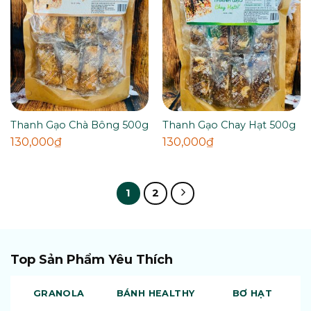
Thanh Gạo Chà Bông 500g
Thanh Gạo Chay Hạt 500g
130,000
₫
130,000
₫
1
2
Top Sản Phẩm Yêu Thích
GRANOLA
BÁNH HEALTHY
BƠ HẠT