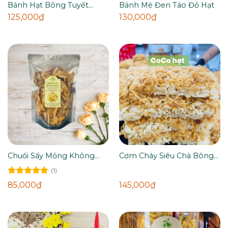
Bánh Hạt Bông Tuyết
Bánh Mè Đen Táo Đỏ Hạt
300g
125,000
₫
130,000
₫
Chuối Sấy Mỏng Không
Cơm Cháy Siêu Chà Bông
Đường 300g
500g
(1)
Được xếp
85,000
₫
145,000
₫
hạng
5.00
5 sao