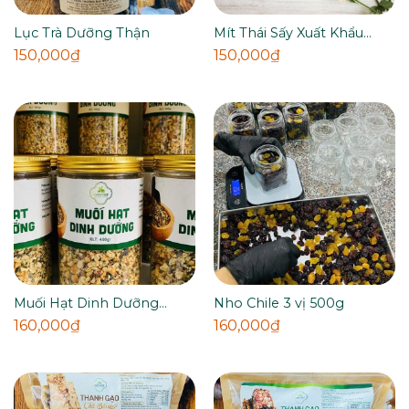
Lục Trà Dưỡng Thận
Mít Thái Sấy Xuất Khẩu
500g
150,000
₫
150,000
₫
Muối Hạt Dinh Dưỡng
Nho Chile 3 vị 500g
400g
160,000
₫
160,000
₫