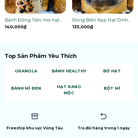
Bánh Đồng Tiền mix hạt
Rong Biển Kẹp Hạt Dinh
330g
Dưỡng 270g
140,000
₫
135,000
₫
Top Sản Phẩm Yêu Thích
GRANOLA
BÁNH HEALTHY
BƠ HẠT
HẠT RANG
BÁNH MÌ ĐEN
BỘT MÌ
MỘC
Freeship khu vực Vũng Tàu
Trả đổi hàng trong 1 ngày