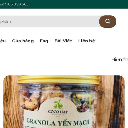
84 903 950 565
iệu
Cửa hàng
Faq
Bài Viết
Liên hệ
Hiển th