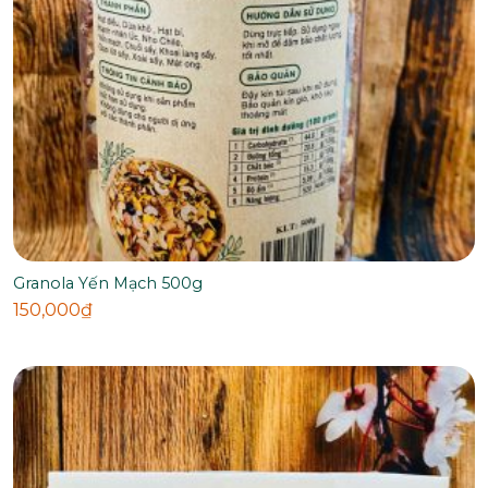
Granola Yến Mạch 500g
150,000
₫