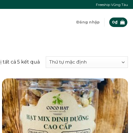
Freeship Vũng Tàu
Đăng nhập
0
₫
ị tất cả 5 kết quả