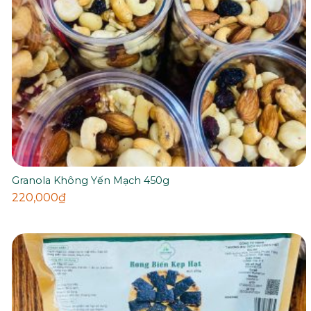
Granola Không Yến Mạch 450g
220,000
₫