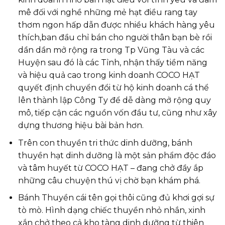
mê đối với nghề những mẻ hạt điều rang tay
thơm ngon hấp dẫn được nhiều khách hàng yêu
thích,ban đầu chỉ bán cho người thân bạn bè rồi
dần dần mở rộng ra trong Tp Vũng Tàu và các
Huyện sau đó là các Tỉnh, nhận thấy tiềm năng
và hiệu quả cao trong kinh doanh COCO HẠT
quyết định chuyển đổi từ hộ kinh doanh cá thể
lên thành lập Công Ty để dễ dàng mở rộng quy
mô, tiếp cận các nguồn vốn đầu tư, cũng như xây
dựng thương hiệu bài bản hơn.
Trên con thuyền tri thức dinh dưỡng, bánh
thuyền hạt dinh dưỡng là một sản phẩm độc đáo
và tâm huyết từ COCO HẠT – đang chở đầy ắp
những câu chuyện thú vị chờ bạn khám phá.
Bánh Thuyền cái tên gọi thôi cũng đủ khơi gợi sự
tò mò. Hình dạng chiếc thuyền nhỏ nhắn, xinh
xắn chở theo cả kho tàng dinh dưỡng từ thiên