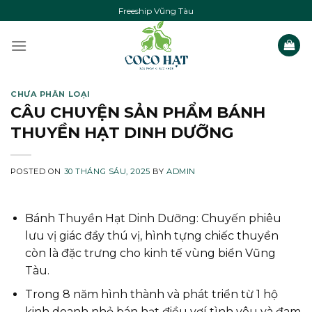
Skip
Freeship Vũng Tàu
to
content
CHƯA PHÂN LOẠI
CÂU CHUYỆN SẢN PHẨM BÁNH
THUYỀN HẠT DINH DƯỠNG
POSTED ON
30 THÁNG SÁU, 2025
BY
ADMIN
Bánh Thuyền Hạt Dinh Dưỡng: Chuyến phiêu
lưu vị giác đầy thú vị, hình tựng chiếc thuyền
còn là đặc trưng cho kinh tế vùng biển Vũng
Tàu.
Trong 8 năm hình thành và phát triển từ 1 hộ
kinh doanh nhỏ bán hạt điều vơí tình yêu và đam