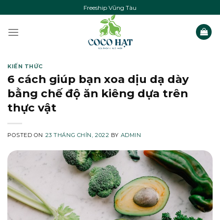
Skip
Freeship Vũng Tàu
to
content
KIẾN THỨC
6 cách giúp bạn xoa dịu dạ dày
bằng chế độ ăn kiêng dựa trên
thực vật
POSTED ON
23 THÁNG CHÍN, 2022
BY
ADMIN