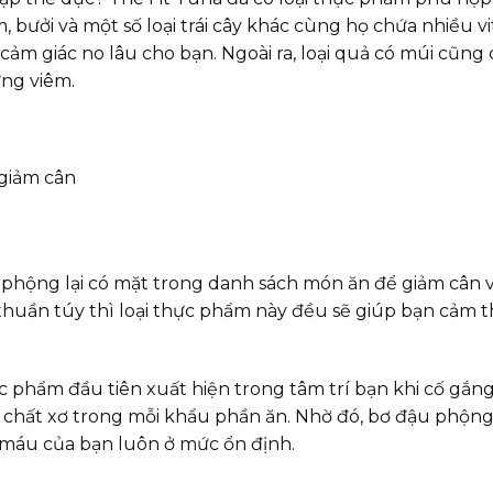
m, bưởi và một số loại trái cây khác cùng họ chứa nhiều 
 cảm giác no lâu cho bạn. Ngoài ra, loại quả có múi cũn
ứng viêm.
 phộng lại có mặt trong danh sách món ăn để giảm cân
huần túy thì loại thực phẩm này đều sẽ giúp bạn cảm t
 phẩm đầu tiên xuất hiện trong tâm trí bạn khi cố gắng
hất xơ trong mỗi khẩu phần ăn. Nhờ đó, bơ đậu phộng gi
 máu của bạn luôn ở mức ổn định.