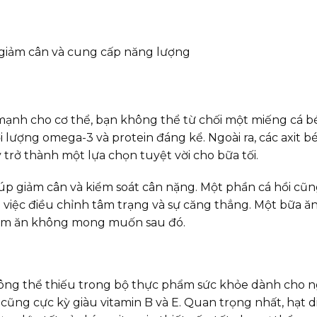
mạnh cho cơ thể, bạn không thể từ chối một miếng cá béo
i lượng omega-3 và protein đáng kể. Ngoài ra, các axit
 trở thành một lựa chọn tuyệt vời cho bữa tối.
 giúp giảm cân và kiểm soát cân nặng. Một phần cá hồi c
ho việc điều chỉnh tâm trạng và sự căng thẳng. Một bữa 
thèm ăn không mong muốn sau đó.
hông thể thiếu trong bộ thực phẩm sức khỏe dành cho ng
ra cũng cực kỳ giàu vitamin B và E. Quan trọng nhất, hạ