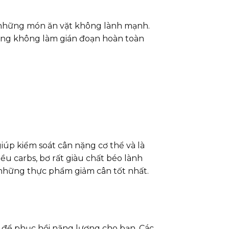
i những món ăn vặt không lành mạnh.
húng không làm gián đoạn hoàn toàn
iúp kiểm soát cân nặng cơ thể và là
ều carbs, bơ rất giàu chất béo lành
 những thực phẩm giảm cân tốt nhất.
 để phục hồi năng lượng cho bạn. Các