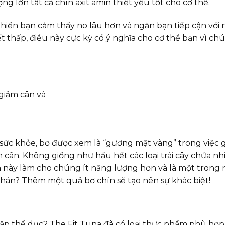
g lớn tất cả chín axit amin thiết yếu tốt cho cơ thể.
khiến bạn cảm thấy no lâu hơn và ngăn bạn tiếp cận vớ
t thấp, điều này cực kỳ có ý nghĩa cho cơ thể bạn vì c
 sức khỏe, bơ được xem là “gương mặt vàng” trong việc g
ân. Không giống như hầu hết các loại trái cây chứa nhi
 này làm cho chúng ít năng lượng hơn và là một trong
hán? Thêm một quả bơ chín sẽ tạo nên sự khác biệt!
ập thể dục? The Fit Tuna đã có loại thực phẩm phù hợp