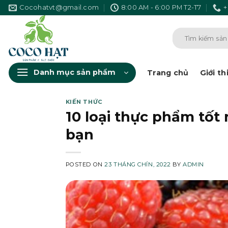
Skip
Cocohatvt@gmail.com
8:00 AM - 6:00 PM T2-T7
+
to
content
Tìm
kiếm:
Danh mục sản phẩm
Trang chủ
Giới th
KIẾN THỨC
10 loại thực phẩm tốt
bạn
POSTED ON
23 THÁNG CHÍN, 2022
BY
ADMIN