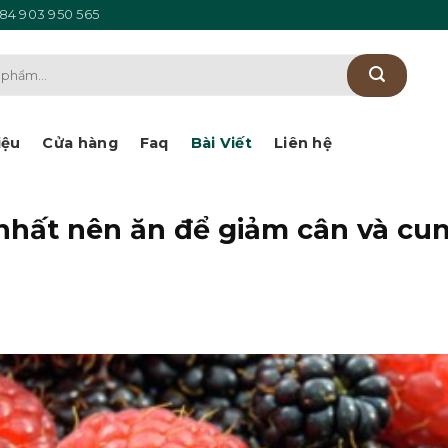
84 903 950 565
iệu
Cửa hàng
Faq
Bài Viết
Liên hệ
 nhất nên ăn để giảm cân và cu